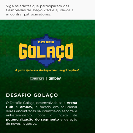
Siga os atletas que participaram das
Olimpíadas de Tokyo 2021 e ajude-os a
encontrar patrocinadores.
DESAFIO GOLAÇO
O Desafio Golaço, desenvolvido pelo
Arena
Hub
e
Ambev,
é focado em solucionar
dores encontradas na indústria do esporte e
entretenimento, com o intuito de
potencialização do segmento
e geração
de novos negócios.