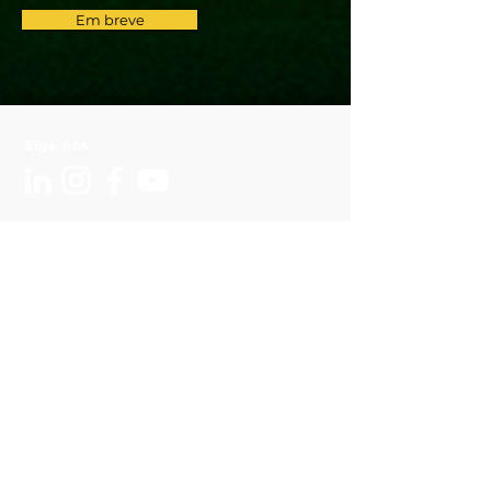
Em breve
Siga-nos
Dúvidas?
contato@arenahub.com.br
Sede
Nubank Parque
Av Francisco Matarazzo, 1705
Idealização: