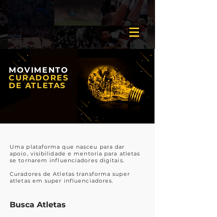
MOVIMENTO
CURADORES
DE ATLETAS
Uma plataforma que nasceu para dar
apoio, visibilidade e mentoria para atletas
se tornarem influenciadores digitais.
Curadores de Atletas transforma super
atletas em super influenciadores.
Busca Atletas