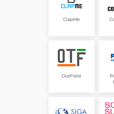
ClapMe
C
OutField
P