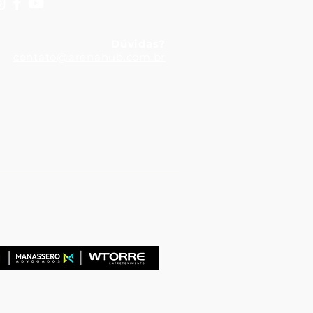
Dúvidas?
contato@arenahub.com.br