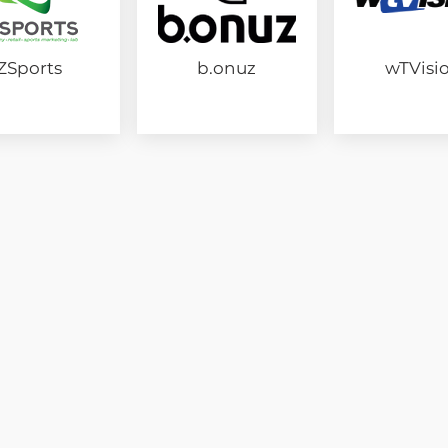
ZSports
b.onuz
wTVisi