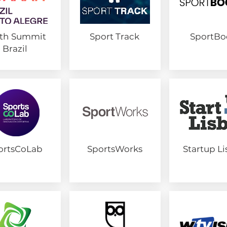
th Summit
Sport Track
SportBo
Brazil
ortsCoLab
SportsWorks
Startup L