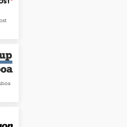
ost
isboa