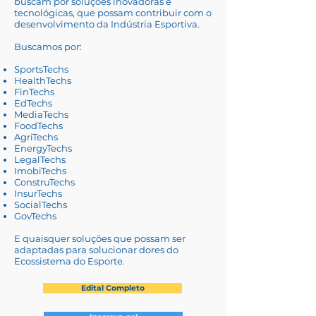
buscam por soluções inovadoras e
tecnológicas, que possam contribuir com o
desenvolvimento da Indústria Esportiva.
Buscamos por:
SportsTechs
HealthTechs
FinTechs
EdTechs
MediaTechs
FoodTechs
AgriTechs
EnergyTechs
LegalTechs
ImobiTechs
ConstruTechs
InsurTechs
SocialTechs
GovTechs
E quaisquer soluções que possam ser
adaptadas para solucionar dores do
Ecossistema do Esporte.
Edital Completo