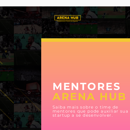
MENTORES
ARENA HUB
Saiba mais sobre o time de
mentores que pode auxiliar sua
startup a se desenvolver.