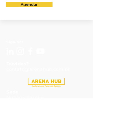
Agendar
Siga-nos
Dúvidas?
contato@arenahub.com.br
Sede
Nubank Parque
Av Francisco Matarazzo, 1705
Idealização: