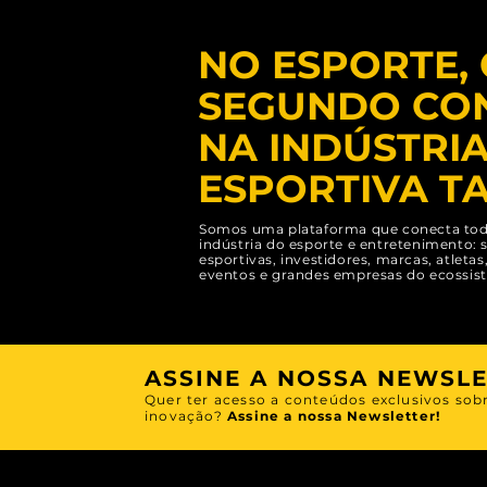
NO ESPORTE,
SEGUNDO CON
NA INDÚSTRI
ESPORTIVA T
Somos uma plataforma que conecta tod
indústria do esporte e entretenimento: 
esportivas, investidores, marcas, atleta
eventos e grandes empresas do ecossis
ASSINE A NOSSA NEWSL
Quer ter acesso a conteúdos exclusivos
sob
inovação?
Assine a nossa Newsletter!