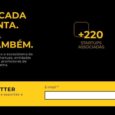
 CADA
TA.
+220
A
AMBÉM.
STARTUPS
ASSOCIADAS
o o ecossistema da
startups, entidades
s, promotores de
tema.
E-mail
ETTER
re esportes e